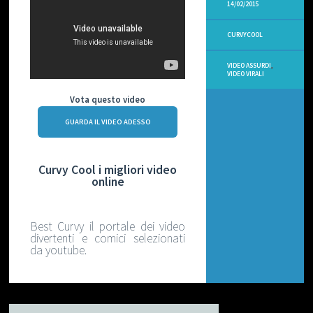
O
14/02/2015
D
I
CURVYCOOL
V
E
R
VIDEO ASSURDI
,
T
VIDEO VIRALI
E
N
Vota questo video
T
I
GUARDA IL VIDEO ADESSO
V
I
Curvy Cool i migliori video
D
online
E
O
R
I
Best Curvy il portale dei video
C
divertenti e comici selezionati
E
da youtube.
T
T
E
V
E