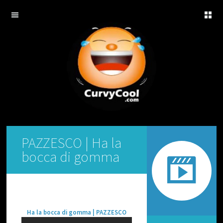
Curvy Cool
H
SKIP
O
TO
M
CONTENT
E
V
I
D
E
O
A
S
PAZZESCO | Ha la
S
U
bocca di gomma
R
D
I
V
I
D
Ha la bocca di gomma | PAZZESCO
E