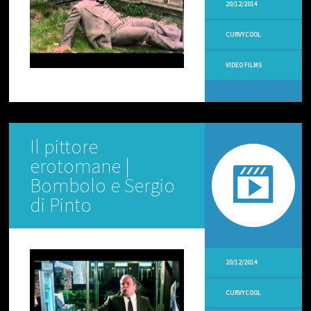
20/12/2014
O
C
O
CURVYCOOL
M
M
VIDEO FILMS
E
N
T
V
I
Il pittore
D
E
erotomane |
O
O
Bombolo e Sergio
P
di Pinto
S
I
N
T
V
20/12/2014
V
I
CURVYCOOL
D
E