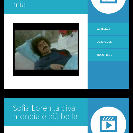
L
mia
O
C
I
V
02/01/2015
I
D
CURVYCOOL
E
O
V
VIDEO FILMS
I
R
A
L
I
V
I
D
Sofia Loren la diva
E
O
mondiale più bella
A
M
A
T