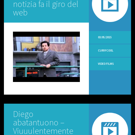
notizia fa il giro del
O
D
web
I
V
E
R
T
E
03/05/2015
N
T
CURVYCOOL
I
VIDEO FILMS
V
I
D
E
O
R
I
C
E
T
Diego
T
abatantuono –
E
V
Viuuulentemente
E