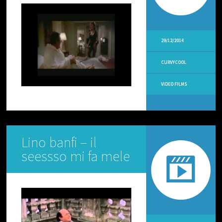
O
R
I
A
L
29/12/2014
I
CURVYCOOL
V
I
D
VIDEO FILMS
E
O
C
U
-
R
Lino banfi – il
-
V
seessso mi fa mele
Y
V
I
D
E
O
N