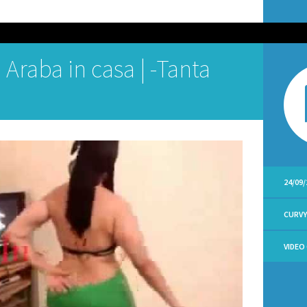
Araba in casa | -Tanta
24/09/
CURV
VIDEO