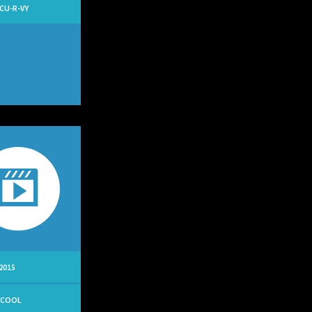
 CU-R-VY
2015
YCOOL