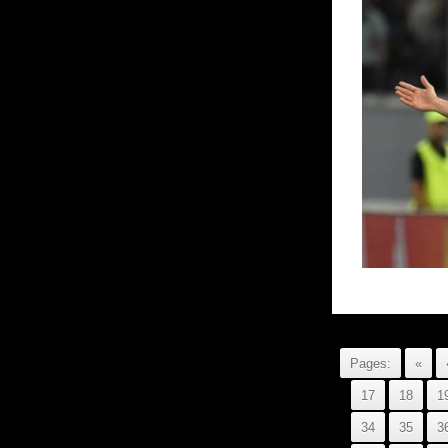
Pages:
«
17
18
1
34
35
3