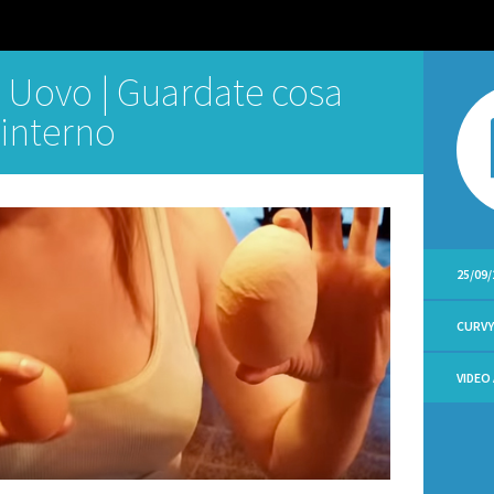
 Uovo | Guardate cosa
l’interno
25/09/
CURV
VIDEO