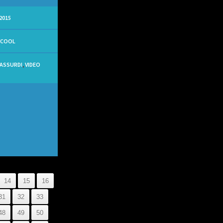
2015
YCOOL
 ASSURDI
,
VIDEO
14
15
16
31
32
33
48
49
50