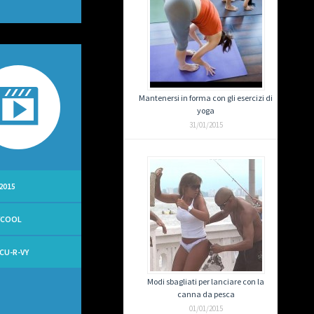
Mantenersi in forma con gli esercizi di
yoga
31/01/2015
2015
YCOOL
 CU-R-VY
Modi sbagliati per lanciare con la
canna da pesca
01/01/2015