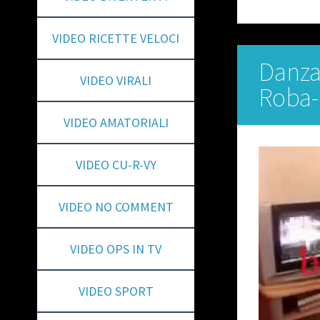
VIDEO RICETTE VELOCI
Danza 
VIDEO VIRALI
Roba-
VIDEO AMATORIALI
VIDEO CU-R-VY
VIDEO NO COMMENT
VIDEO OPS IN TV
VIDEO SPORT