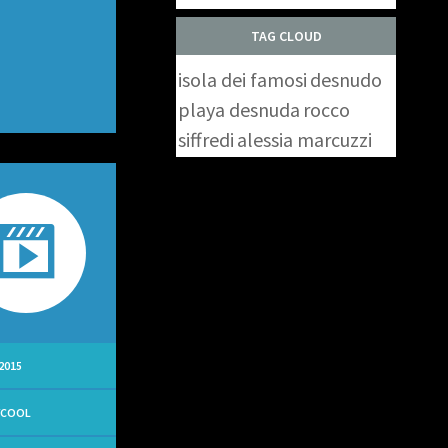
TAG CLOUD
isola dei famosi
desnudo
playa desnuda
rocco
siffredi
alessia marcuzzi
2015
YCOOL