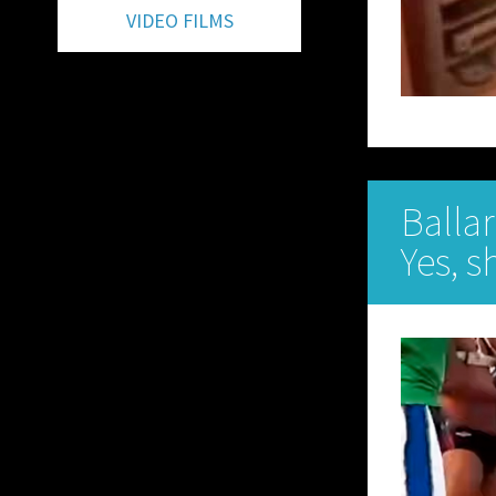
VIDEO FILMS
Balla
Yes, s