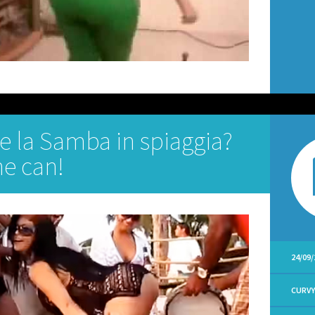
re la Samba in spiaggia?
he can!
24/09/
CURV