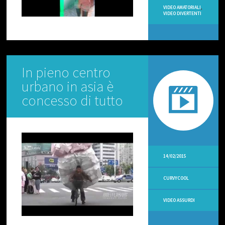
O
VIDEO AMATORIALI
,
VIDEO DIVERTENTI
C
O
M
M
E
N
T
In pieno centro
urbano in asia è
V
I
concesso di tutto
D
E
O
O
P
S
I
14/02/2015
N
T
CURVYCOOL
V
V
VIDEO ASSURDI
I
D
E