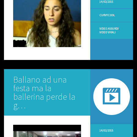
O
14/02/2015
D
I
CURVYCOOL
V
E
R
VIDEO ASSURDI
,
T
VIDEO VIRALI
E
N
T
I
V
I
D
Ballano ad una
E
festa ma la
O
R
ballerina perde la
I
C
g…
E
T
T
E
V
14/02/2015
E