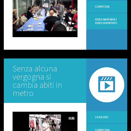
L
O
CURVYCOOL
C
I
VIDEO AMATORIALI
,
VIDEO DIVERTENTI
V
I
D
E
O
V
I
R
Senza alcuna
A
L
vergogna si
I
cambia abiti in
V
metro
I
D
E
O
A
14/02/2015
M
A
T
CURVYCOOL