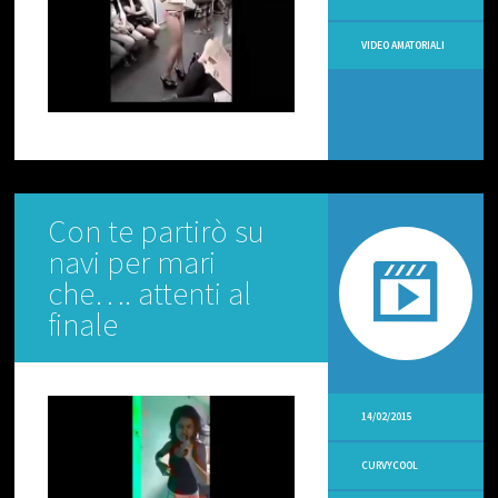
O
R
I
VIDEO AMATORIALI
A
L
I
V
I
D
E
Con te partirò su
O
C
navi per mari
U
-
che…. attenti al
R
finale
-
V
Y
V
I
14/02/2015
D
E
CURVYCOOL
O
N