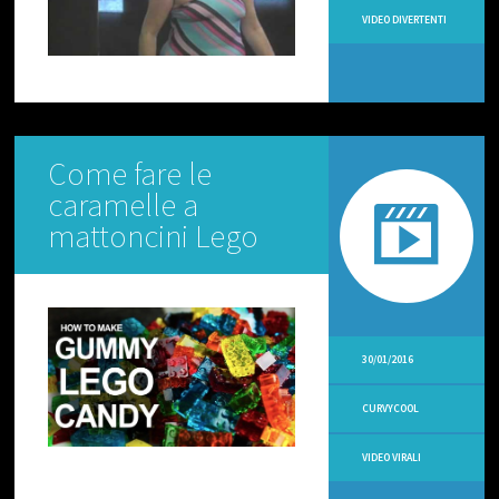
L
VIDEO DIVERTENTI
O
C
I
V
I
D
E
Come fare le
O
caramelle a
V
I
mattoncini Lego
R
A
L
I
V
I
30/01/2016
D
E
CURVYCOOL
O
A
M
VIDEO VIRALI
A
T