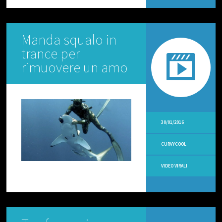
O
R
I
A
Manda squalo in
L
I
trance per
rimuovere un amo
V
I
D
E
O
C
U
30/01/2016
-
R
-
CURVYCOOL
V
Y
VIDEO VIRALI
V
I
D
E
O
N