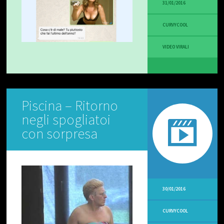
O
31/01/2016
D
I
CURVYCOOL
V
E
R
VIDEO VIRALI
T
E
N
T
I
Piscina – Ritorno
V
negli spogliatoi
I
D
con sorpresa
E
O
R
I
C
E
T
30/01/2016
T
E
V
CURVYCOOL
E