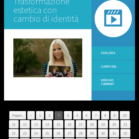
Trasformazione
O
estetica con
C
O
cambio di identità
M
M
E
N
T
V
30/01/2016
I
D
CURVYCOOL
E
O
O
VIDEO NO
P
COMMENT
S
I
N
T
V
Pages:
‹
1
2
3
4
5
6
7
8
9
10
V
11
12
13
14
15
16
17
18
19
20
21
I
D
22
23
24
25
26
27
28
29
30
31
32
E