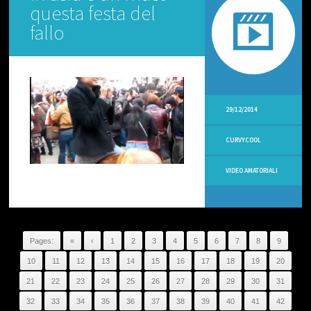
questa festa del
O
C
fallo
O
M
M
E
N
T
29/12/2014
V
I
CURVYCOOL
D
E
O
VIDEO AMATORIALI
O
P
S
I
N
T
Pages:
«
‹
1
2
3
4
5
6
7
8
9
V
10
11
12
13
14
15
16
17
18
19
20
V
21
22
23
24
25
26
27
28
29
30
31
I
D
32
33
34
35
36
37
38
39
40
41
42
E