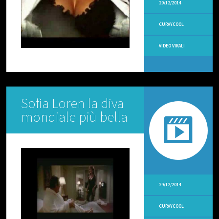
O
29/12/2014
D
I
CURVYCOOL
V
E
R
VIDEO VIRALI
T
E
N
T
I
Sofia Loren la diva
V
mondiale più bella
I
D
E
O
R
I
C
E
T
29/12/2014
T
E
V
CURVYCOOL
E