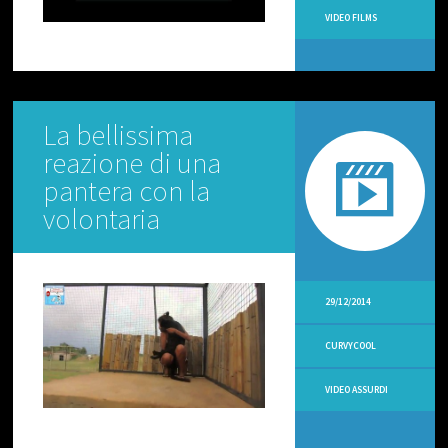
L
VIDEO FILMS
O
C
I
V
I
La bellissima
D
E
reazione di una
O
V
pantera con la
I
volontaria
R
A
L
I
V
29/12/2014
I
D
CURVYCOOL
E
O
A
VIDEO ASSURDI
M
A
T