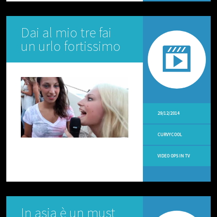
O
R
I
Dai al mio tre fai
A
L
un urlo fortissimo
I
V
I
D
E
O
C
U
29/12/2014
-
R
CURVYCOOL
-
V
Y
VIDEO OPS IN TV
V
I
D
E
O
In asia è un must
N