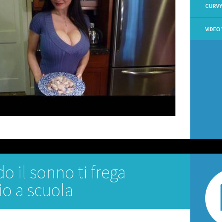
CURV
VIDEO 
 il sonno ti frega
io a scuola