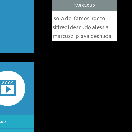
TAG CLOUD
isola dei famosi
rocco
siffredi
desnudo
alessia
marcuzzi
playa desnuda
2015