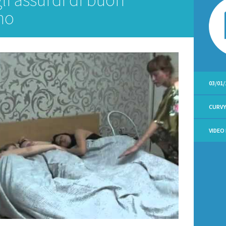
no
03/01/
CURV
VIDEO