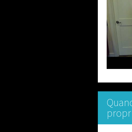
Quando
propr