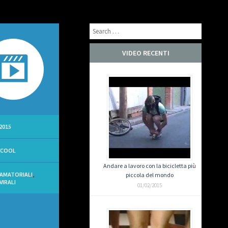
Search
VIDEO RECENTI
2015
YCOOL
Andare a lavoro con la bicicletta più
 AMATORIALI
,
piccola del mondo
VIRALI
01/02/2015