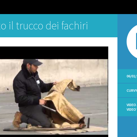
o il trucco dei fachiri
06/01/
CURV
VIDEO
VIDEO 