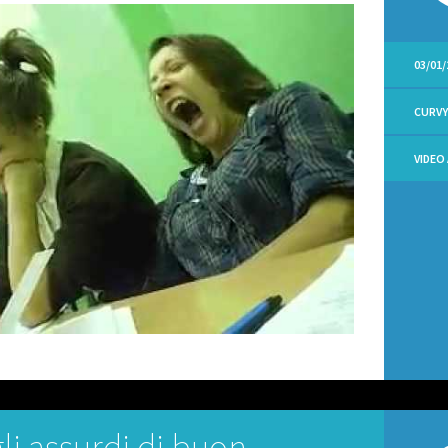
03/01/
CURV
VIDEO
li assurdi di buon