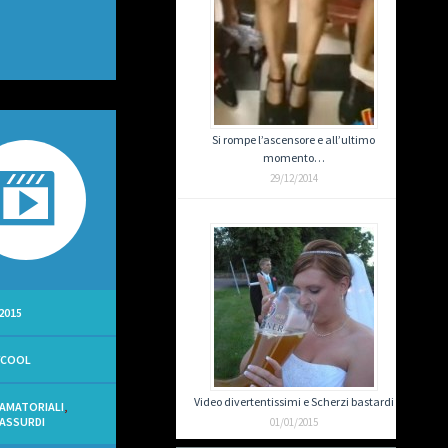
Si rompe l’ascensore e all’ultimo
momento…
29/12/2014
2015
YCOOL
Video divertentissimi e Scherzi bastardi
 AMATORIALI
,
 ASSURDI
01/01/2015