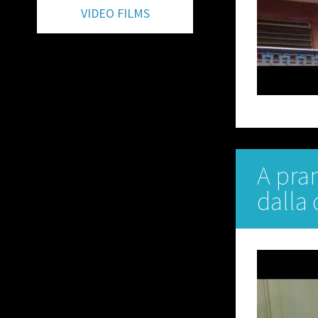
VIDEO FILMS
A pran
dalla 