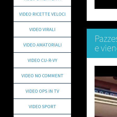
VIDEO RICETTE VELOCI
VIDEO VIRALI
Pazzes
VIDEO AMATORIALI
e vie
VIDEO CU-R-VY
VIDEO NO COMMENT
VIDEO OPS IN TV
VIDEO SPORT