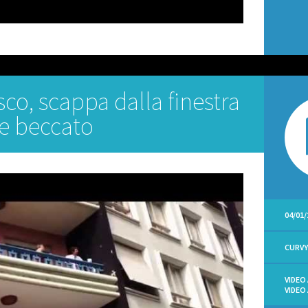
co, scappa dalla finestra
ne beccato
04/01/
CURV
VIDEO
VIDEO