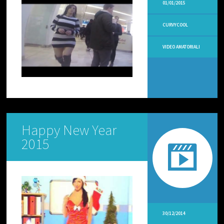
O
01/01/2015
D
I
CURVYCOOL
V
E
R
VIDEO AMATORIALI
T
E
N
T
I
V
I
D
Happy New Year
E
2015
O
R
I
C
E
T
T
E
V
30/12/2014
E