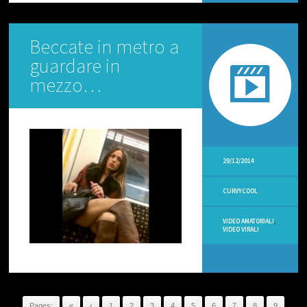
O
C
O
Beccate in metro a
M
M
guardare in
E
N
mezzo…
T
V
I
D
E
29/12/2014
O
O
P
CURVYCOOL
S
I
N
VIDEO AMATORIALI
,
VIDEO VIRALI
T
V
V
I
D
E
Pages:
«
‹
1
2
3
4
5
6
7
8
9