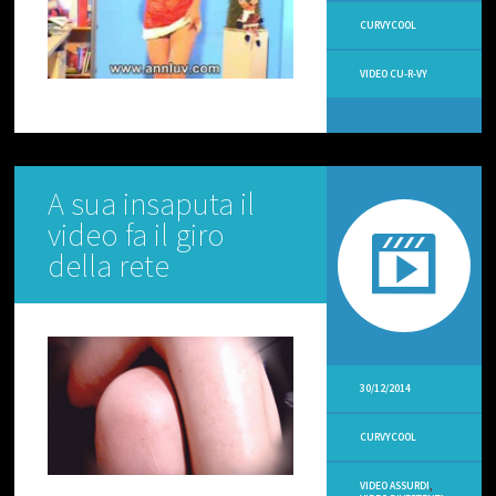
L
O
CURVYCOOL
C
I
VIDEO CU-R-VY
V
I
D
E
O
A sua insaputa il
V
I
video fa il giro
R
A
della rete
L
I
V
I
D
30/12/2014
E
O
A
CURVYCOOL
M
A
T
VIDEO ASSURDI
,