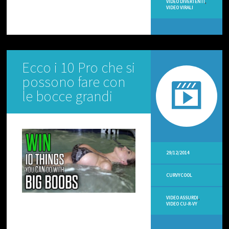
VIDEO DIVERTENTI
,
O
VIDEO VIRALI
R
I
A
L
I
Ecco i 10 Pro che si
V
I
possono fare con
D
le bocce grandi
E
O
C
U
-
R
-
29/12/2014
V
Y
CURVYCOOL
V
I
VIDEO ASSURDI
,
D
VIDEO CU-R-VY
E
O
N